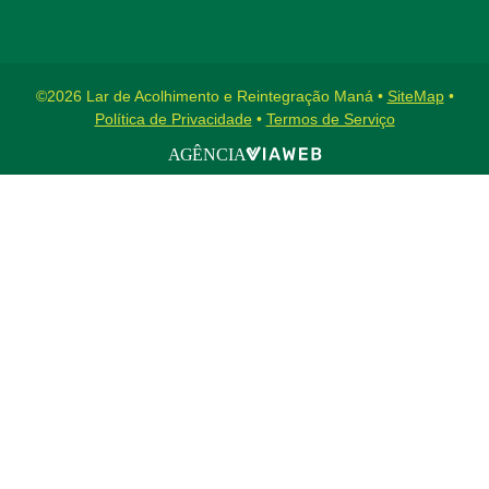
©2026 Lar de Acolhimento e Reintegração Maná •
SiteMap
•
Política de Privacidade
•
Termos de Serviço