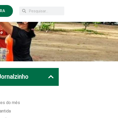
ORA
Jornalzinho
ntes do mês
antida